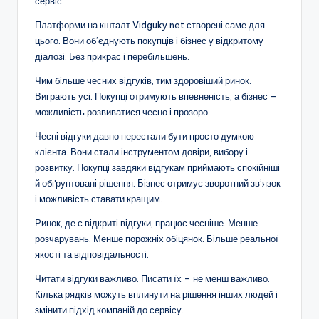
сервіс.
Платформи на кшталт Vidguky.net створені саме для
цього. Вони об’єднують покупців і бізнес у відкритому
діалозі. Без прикрас і перебільшень.
Чим більше чесних відгуків, тим здоровіший ринок.
Виграють усі. Покупці отримують впевненість, а бізнес –
можливість розвиватися чесно і прозоро.
Чесні відгуки давно перестали бути просто думкою
клієнта. Вони стали інструментом довіри, вибору і
розвитку. Покупці завдяки відгукам приймають спокійніші
й обґрунтовані рішення. Бізнес отримує зворотний зв’язок
і можливість ставати кращим.
Ринок, де є відкриті відгуки, працює чесніше. Менше
розчарувань. Менше порожніх обіцянок. Більше реальної
якості та відповідальності.
Читати відгуки важливо. Писати їх – не менш важливо.
Кілька рядків можуть вплинути на рішення інших людей і
змінити підхід компаній до сервісу.