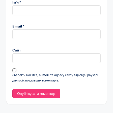
Ім'я
*
A
l
Email
*
t
e
r
n
Сайт
a
t
i
v
Зберегти моє ім'я, e-mail, та адресу сайту в цьому браузері
e
для моїх подальших коментарів.
: