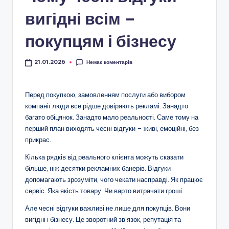
п
вигідні всім –
р
о
покупцям і бізнесу
ф
Немає коментарів
21.01.2026
и
н
Перед покупкою, замовленням послуги або вибором
а
компанії люди все рідше довіряють рекламі. Занадто
н
багато обіцянок. Занадто мало реальності. Саме тому на
перший план виходять чесні відгуки – живі, емоційні, без
с
прикрас.
ы
Кілька рядків від реального клієнта можуть сказати
,
більше, ніж десятки рекламних банерів. Відгуки
допомагають зрозуміти, чого чекати насправді. Як працює
н
сервіс. Яка якість товару. Чи варто витрачати гроші.
е
Але чесні відгуки важливі не лише для покупців. Вони
д
вигідні і бізнесу. Це зворотний зв’язок, репутація та