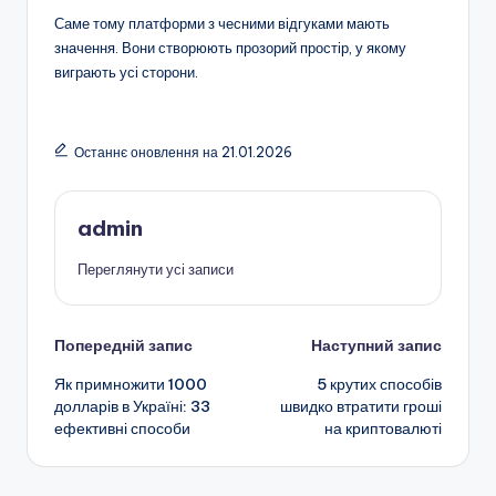
Саме тому платформи з чесними відгуками мають
значення. Вони створюють прозорий простір, у якому
виграють усі сторони.
Останнє оновлення на 21.01.2026
admin
Переглянути усі записи
Навігація
Попередній запис
Наступний запис
Як примножити 1000
5 крутих способів
по
долларів в Україні: 33
швидко втратити гроші
ефективні способи
на криптовалюті
запису