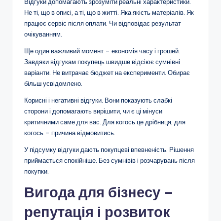
Відгуки допомагають зрозуміти реальні характеристики.
Не ті, що в описі, а ті, що в житті. Яка якість матеріалів. Як
працює сервіс після оплати. Чи відповідає результат
очікуванням.
Ще один важливий момент – економія часу і грошей.
Завдяки відгукам покупець швидше відсіює сумнівні
варіанти. Не витрачає бюджет на експерименти. Обирає
більш усвідомлено.
Корисні і негативні відгуки. Вони показують слабкі
сторони і допомагають вирішити, чи є ці мінуси
критичними саме для вас. Для когось це дрібниця, для
когось – причина відмовитись.
У підсумку відгуки дають покупцеві впевненість. Рішення
приймається спокійніше. Без сумнівів і розчарувань після
покупки.
Вигода для бізнесу –
репутація і розвиток