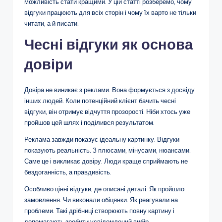
можливість стати кращими. У цій статті розберемо, чому
в
відгуки працюють для всіх сторін і чому їх варто не тільки
и
читати, а й писати.
ж
Чесні відгуки як основа
и
довіри
м
о
Довіра не виникає з реклами. Вона формується з досвіду
інших людей. Коли потенційний клієнт бачить чесні
с
відгуки, він отримує відчуття прозорості. Ніби хтось уже
т
пройшов цей шлях і поділився результатом.
ь
Реклама завжди показує ідеальну картинку. Відгуки
показують реальність. З плюсами, мінусами, нюансами.
,
Саме це і викликає довіру. Люди краще сприймають не
а
бездоганність, а правдивість.
в
Особливо цінні відгуки, де описані деталі. Як пройшло
замовлення. Чи виконали обіцянки. Як реагували на
т
проблеми. Такі дрібниці створюють повну картину і
о
допомагають зробити усвідомлений вибір.