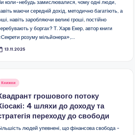
Ви коли-небудь замислювалися, чому одні люди,
навіть маючи середній дохід, методично багатіють, а
інші, навіть заробляючи великі гроші, постійно
перебувають у боргах? Т. Харв Екер, автор книги
«Секрети розуму мільйонера»,…
13.11.2025
публіковано
Книжки
Квадрант грошового потоку
Кіосакі: 4 шляхи до доходу та
стратегія переходу до свободи
Більшість людей упевнені, що фінансова свобода -