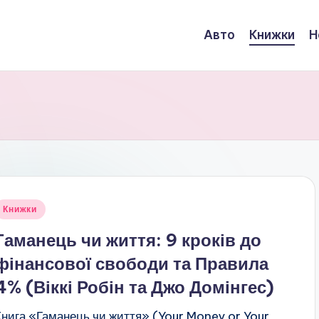
Авто
Книжки
Н
публіковано
Книжки
Гаманець чи життя: 9 кроків до
фінансової свободи та Правила
4% (Віккі Робін та Джо Домінгес)
Книга «Гаманець чи життя» (Your Money or Your