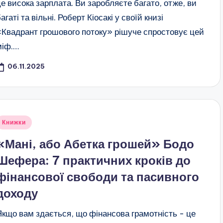
це висока зарплата. Ви заробляєте багато, отже, ви
агаті та вільні. Роберт Кіосакі у своїй книзі
«Квадрант грошового потоку» рішуче спростовує цей
міф.…
06.11.2025
публіковано
Книжки
«Мані, або Абетка грошей» Бодо
Шефера: 7 практичних кроків до
фінансової свободи та пасивного
доходу
Якщо вам здається, що фінансова грамотність - це