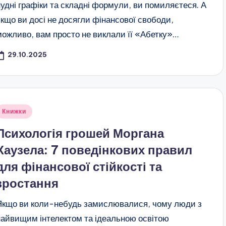
нудні графіки та складні формули, ви помиляєтеся. А
якщо ви досі не досягли фінансової свободи,
можливо, вам просто не виклали її «Абетку»…
29.10.2025
публіковано
Книжки
Психологія грошей Моргана
Хаузела: 7 поведінкових правил
для фінансової стійкості та
зростання
Якщо ви коли-небудь замислювалися, чому люди з
найвищим інтелектом та ідеальною освітою