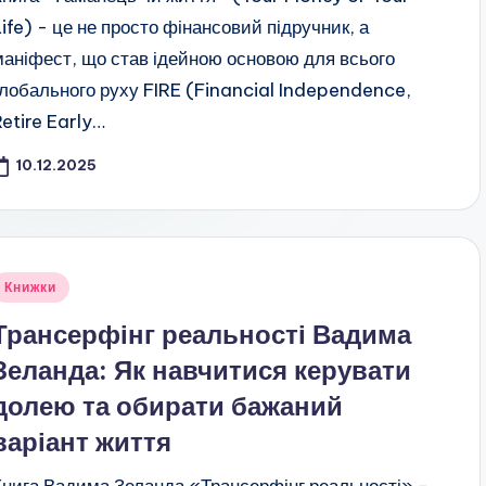
Life) - це не просто фінансовий підручник, а
маніфест, що став ідейною основою для всього
глобального руху FIRE (Financial Independence,
Retire Early…
10.12.2025
публіковано
Книжки
Трансерфінг реальності Вадима
Зеланда: Як навчитися керувати
долею та обирати бажаний
варіант життя
Книга Вадима Зеланда «Трансерфінг реальності» -