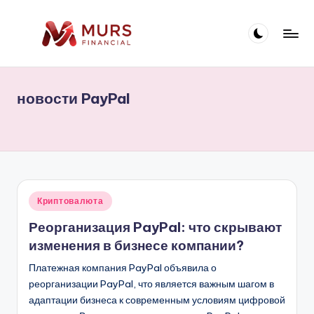
Перейти
к
M
содержимому
U
новости PayPal
R
S
-
П
о
Опубликовано
Криптовалюта
в
р
Реорганизация PayPal: что скрывают
т
изменения в бизнесе компании?
а
Платежная компания PayPal объявила о
реорганизации PayPal, что является важным шагом в
л
адаптации бизнеса к современным условиям цифровой