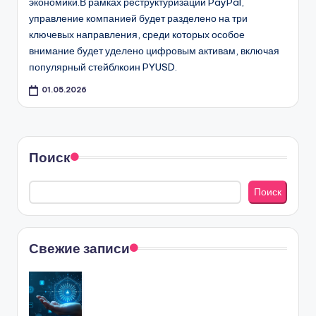
п
экономики.В рамках реструктуризации PayPal,
управление компанией будет разделено на три
р
ключевых направления, среди которых особое
о
внимание будет уделено цифровым активам, включая
ф
популярный стейблкоин PYUSD.
и
01.05.2026
н
а
Поиск
н
с
Поиск
ы
,
Свежие записи
н
е
д