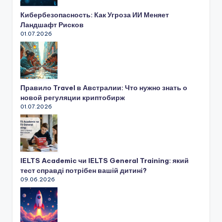
в
Кибербезопасность: Как Угроза ИИ Меняет
и
Ландшафт Рисков
01.07.2026
ж
и
м
о
Правило Travel в Австралии: Что нужно знать о
новой регуляции криптобирж
с
01.07.2026
т
ь
,
IELTS Academic чи IELTS General Training: який
а
тест справді потрібен вашій дитині?
09.06.2026
в
т
о