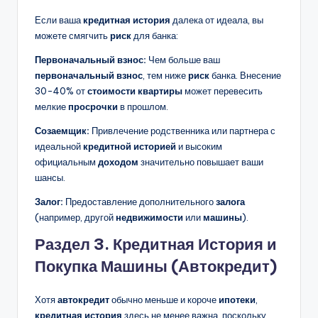
Если ваша
кредитная история
далека от идеала, вы
можете смягчить
риск
для банка:
Первоначальный взнос:
Чем больше ваш
первоначальный взнос
, тем ниже
риск
банка. Внесение
30-40% от
стоимости квартиры
может перевесить
мелкие
просрочки
в прошлом.
Созаемщик:
Привлечение родственника или партнера с
идеальной
кредитной историей
и высоким
официальным
доходом
значительно повышает ваши
шансы.
Залог:
Предоставление дополнительного
залога
(например, другой
недвижимости
или
машины
).
Раздел 3. Кредитная История и
Покупка Машины (Автокредит)
Хотя
автокредит
обычно меньше и короче
ипотеки
,
кредитная история
здесь не менее важна, поскольку