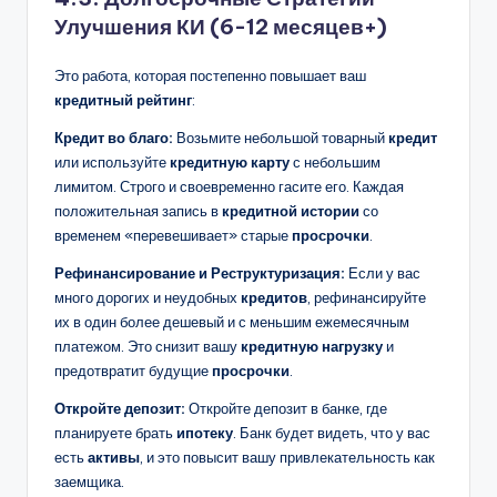
Улучшения КИ (6-12 месяцев+)
Это работа, которая постепенно повышает ваш
кредитный рейтинг
:
Кредит во благо:
Возьмите небольшой товарный
кредит
или используйте
кредитную карту
с небольшим
лимитом. Строго и своевременно гасите его. Каждая
положительная запись в
кредитной истории
со
временем «перевешивает» старые
просрочки
.
Рефинансирование и Реструктуризация:
Если у вас
много дорогих и неудобных
кредитов
, рефинансируйте
их в один более дешевый и с меньшим ежемесячным
платежом. Это снизит вашу
кредитную нагрузку
и
предотвратит будущие
просрочки
.
Откройте депозит:
Откройте депозит в банке, где
планируете брать
ипотеку
. Банк будет видеть, что у вас
есть
активы
, и это повысит вашу привлекательность как
заемщика.