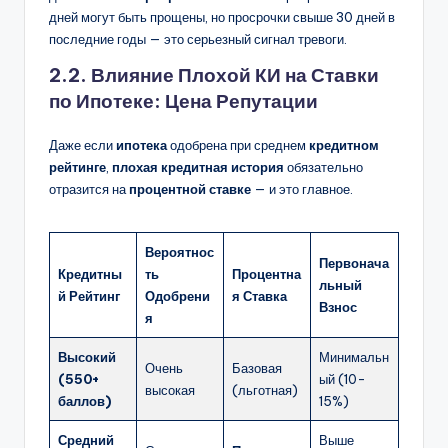
дней могут быть прощены, но просрочки свыше 30 дней в
последние годы — это серьезный сигнал тревоги.
2.2. Влияние Плохой КИ на Ставки
по Ипотеке: Цена Репутации
Даже если
ипотека
одобрена при среднем
кредитном
рейтинге
,
плохая кредитная история
обязательно
отразится на
процентной ставке
— и это главное.
Вероятнос
Первонача
Кредитны
ть
Процентна
льный
й Рейтинг
Одобрени
я Ставка
Взнос
я
Высокий
Минимальн
Очень
Базовая
(550+
ый (10-
высокая
(льготная)
баллов)
15%)
Средний
Выше