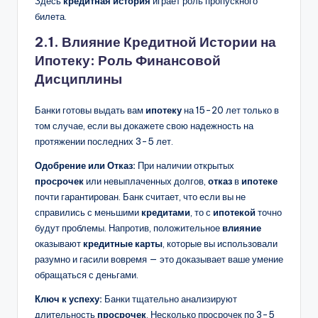
Здесь
кредитная история
играет роль пропускного
билета.
2.1. Влияние Кредитной Истории на
Ипотеку: Роль Финансовой
Дисциплины
Банки готовы выдать вам
ипотеку
на 15-20 лет только в
том случае, если вы докажете свою надежность на
протяжении последних 3-5 лет.
Одобрение или Отказ:
При наличии открытых
просрочек
или невыплаченных долгов,
отказ
в
ипотеке
почти гарантирован. Банк считает, что если вы не
справились с меньшими
кредитами
, то с
ипотекой
точно
будут проблемы. Напротив, положительное
влияние
оказывают
кредитные карты
, которые вы использовали
разумно и гасили вовремя — это доказывает ваше умение
обращаться с деньгами.
Ключ к успеху:
Банки тщательно анализируют
длительность
просрочек
. Несколько просрочек по 3-5