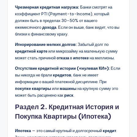
Чрезмерная кредитная нагрузка:
Банки смотрят на
коэффициент PTI (Payment-to-Income), который
должен быть в пределах 30-50% от вашего
ежемесячного
дохода
. Если он выше, банк видит, что вы
близки к финансовому краху.
Игнорирование мелких долгов:
Забытый долг по
кредитной карте
или микрозайму на маленькую сумму
может стать причиной
отказа
в
ипотеке
на миллионы.
Отсутствие кредитной истории («нулевая КИ»):
Если
вы никогда не брали
кредитов
, банк не имеет
информации о вашей платежной дисциплине. При
покупке квартиры
или
машины
на крупную сумму это
может быть расценено как
риск
.
Раздел 2. Кредитная История и
Покупка Квартиры (Ипотека)
Ипотека
— это самый крупный и долгосрочный
кредит
.