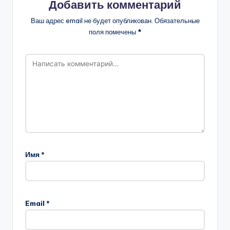
Добавить комментарий
Ваш адрес email не будет опубликован.
Обязательные
поля помечены
*
Имя
*
A
l
Email
*
t
e