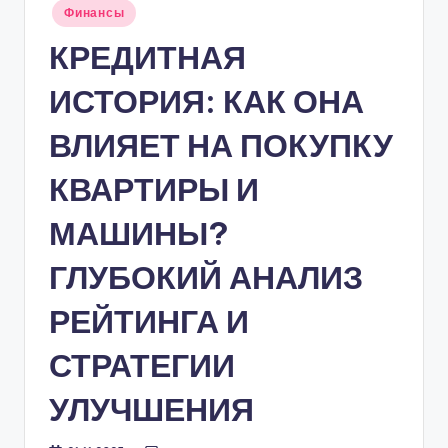
п
Опубликовано
Финансы
в
р
КРЕДИТНАЯ
о
ИСТОРИЯ: КАК ОНА
ф
и
ВЛИЯЕТ НА ПОКУПКУ
н
КВАРТИРЫ И
а
МАШИНЫ?
н
с
ГЛУБОКИЙ АНАЛИЗ
ы
РЕЙТИНГА И
,
СТРАТЕГИИ
н
е
УЛУЧШЕНИЯ
д