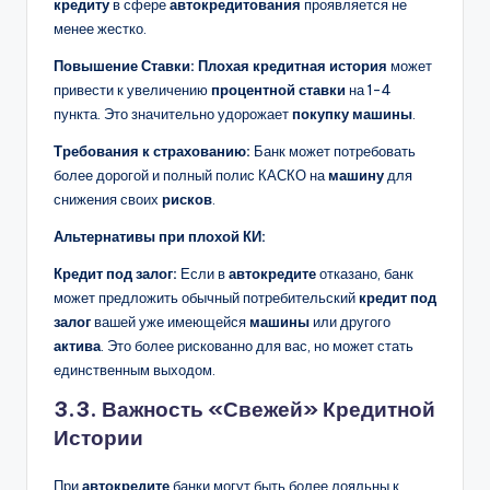
кредиту
в сфере
автокредитования
проявляется не
менее жестко.
Повышение Ставки:
Плохая кредитная история
может
привести к увеличению
процентной ставки
на 1-4
пункта. Это значительно удорожает
покупку машины
.
Требования к страхованию:
Банк может потребовать
более дорогой и полный полис КАСКО на
машину
для
снижения своих
рисков
.
Альтернативы при плохой КИ:
Кредит под залог:
Если в
автокредите
отказано, банк
может предложить обычный потребительский
кредит под
залог
вашей уже имеющейся
машины
или другого
актива
. Это более рискованно для вас, но может стать
единственным выходом.
3.3. Важность «Свежей» Кредитной
Истории
При
автокредите
банки могут быть более лояльны к