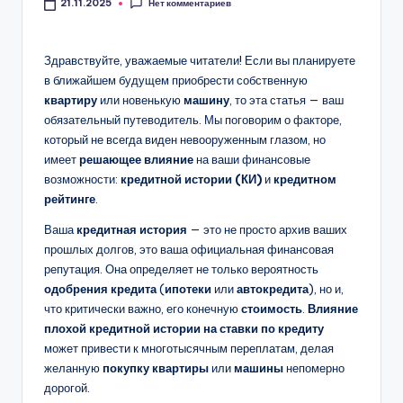
Нет комментариев
21.11.2025
в
и
Здравствуйте, уважаемые читатели! Если вы планируете
ж
в ближайшем будущем приобрести собственную
и
квартиру
или новенькую
машину
, то эта статья — ваш
обязательный путеводитель. Мы поговорим о факторе,
м
который не всегда виден невооруженным глазом, но
о
имеет
решающее влияние
на ваши финансовые
возможности:
кредитной истории (КИ)
и
кредитном
с
рейтинге
.
т
Ваша
кредитная история
— это не просто архив ваших
ь
прошлых долгов, это ваша официальная финансовая
репутация. Она определяет не только вероятность
,
одобрения кредита
(
ипотеки
или
автокредита
), но и,
а
что критически важно, его конечную
стоимость
.
Влияние
плохой кредитной истории на ставки по кредиту
в
может привести к многотысячным переплатам, делая
т
желанную
покупку квартиры
или
машины
непомерно
дорогой.
о