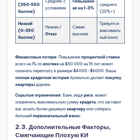
Средняя, с
Повышенн
(350-550
среднего
условиями
ая на 1-3%
баллов)
(20%+)
Низкий
Требуется
Низкая /
Самая
(0-350
максималь
Отказ
высокая
баллов)
ный взнос
Финансовые потери:
Повышение
процентной ставки
всего на 1% по
ипотеке
на $50 000 на 15 лет может
означать переплату в размере $4000-$6000. Ваша
плохая кредитная история
буквально делает
покупку
квартиры
дороже.
Скрытые ограничения:
Банк, видя
риск
, может
ограничить максимальную сумму
кредита
, что заставит
вас искать более дешевую
квартиру
или собирать
больший
первоначальный взнос
.
2.3. Дополнительные Факторы,
Смягчающие Плохую КИ